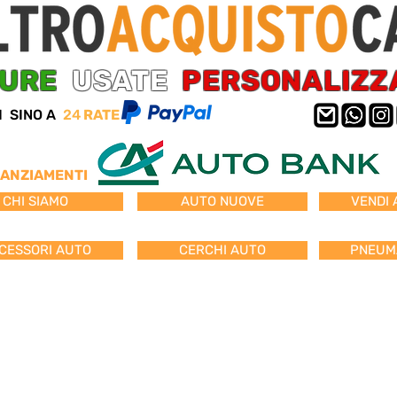
TURE
USATE
PERSONALIZZ
I SINO A
24
RATE
NANZIAMENTI
CHI SIAMO
AUTO NUOVE
VENDI 
CESSORI AUTO
CERCHI AUTO
PNEUMA